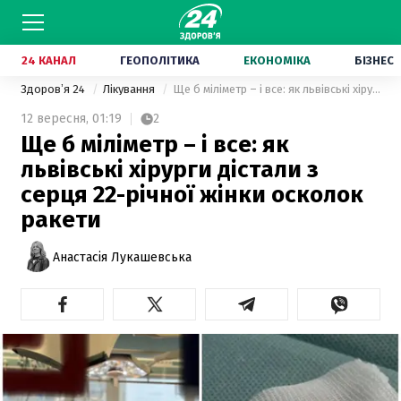
24 КАНАЛ
ГЕОПОЛІТИКА
ЕКОНОМІКА
БІЗНЕС
Здоровʼя 24
Лікування
Ще б міліметр – і все: як львівські хірурги дістали з серця 22-річної жінки осколок ракети
12 вересня,
01:19
2
Ще б міліметр – і все: як
львівські хірурги дістали з
серця 22-річної жінки осколок
ракети
Анастасія Лукашевська