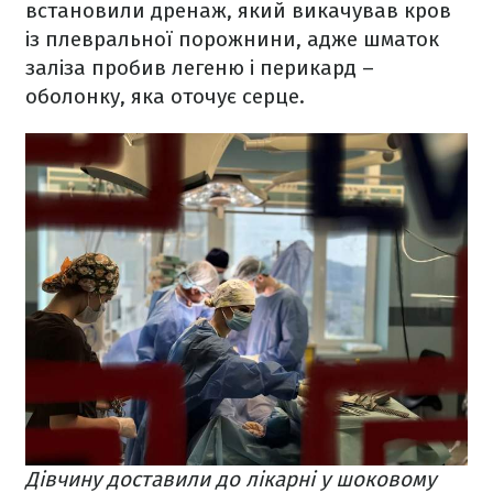
встановили дренаж, який викачував кров
із плевральної порожнини, адже шматок
заліза пробив легеню і перикард –
оболонку, яка оточує серце.
Дівчину доставили до лікарні у шоковому