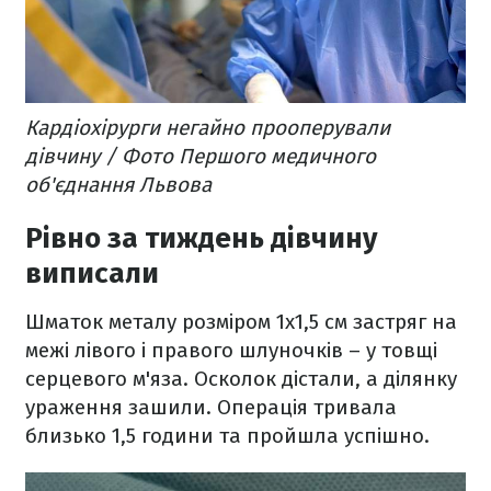
Кардіохірурги негайно прооперували
дівчину / Фото Першого медичного
об'єднання Львова
Рівно за тиждень дівчину
виписали
Шматок металу розміром 1х1,5 см застряг на
межі лівого і правого шлуночків – у товщі
серцевого м'яза. Осколок дістали, а ділянку
ураження зашили. Операція тривала
близько 1,5 години та пройшла успішно.