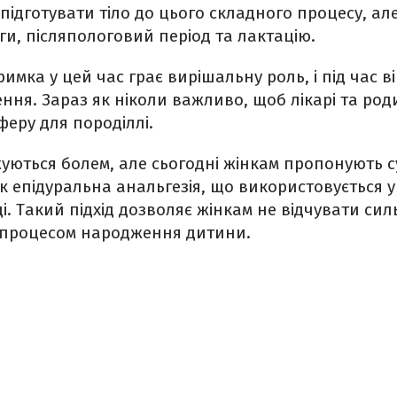
ідготувати тіло до цього складного процесу, ал
и, післяпологовий період та лактацію.
римка у цей час грає вирішальну роль, і під час 
ння. Зараз як ніколи важливо, щоб лікарі та ро
еру для породіллі.
ються болем, але сьогодні жінкам пропонують с
як епідуральна анальгезія, що використовується у
. Такий підхід дозволяє жінкам не відчувати сил
процесом народження дитини.