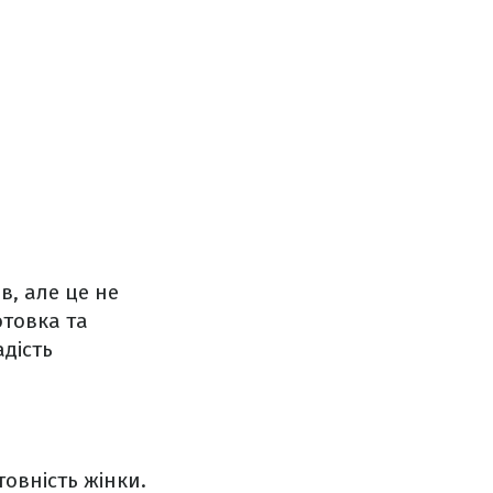
в, але це не
отовка та
адість
товність жінки.