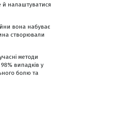
е й налаштуватися
війни вона набуває
дина створювали
учасні методи
 98% випадків у
ьного болю та