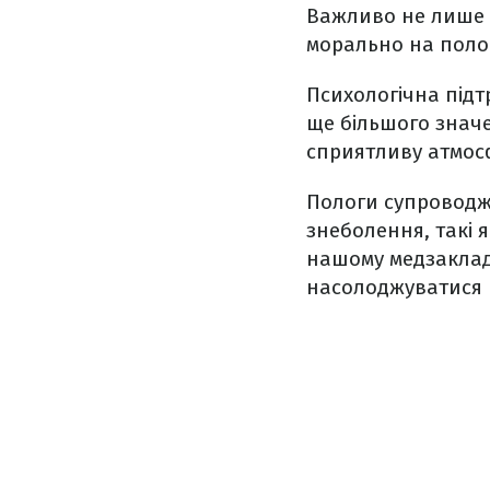
Важливо не лише п
морально на полог
Психологічна підт
ще більшого значе
сприятливу атмосф
Пологи супроводжу
знеболення, такі 
нашому медзакладі
насолоджуватися 