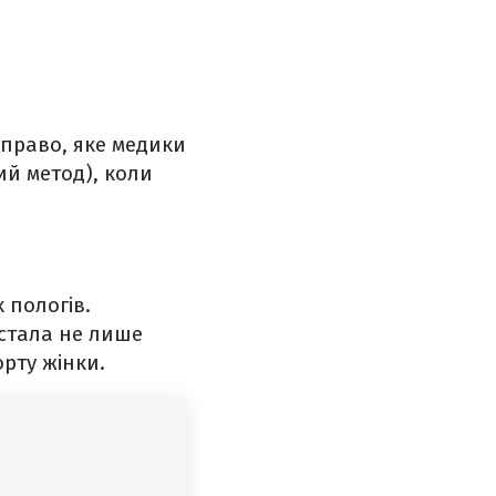
х право, яке медики
ий метод), коли
 пологів.
 стала не лише
рту жінки.