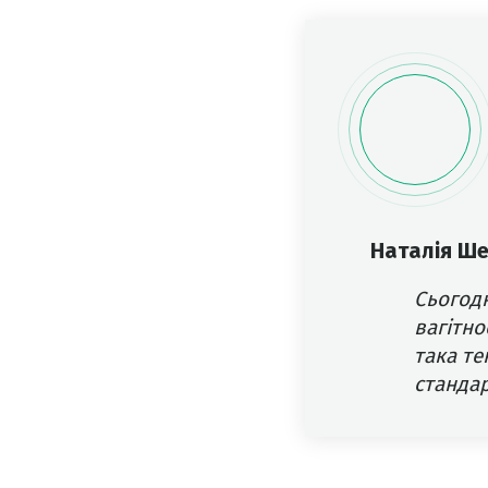
Наталія Ш
Сьогодн
вагітно
така те
стандар