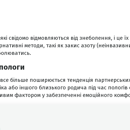
які свідомо відмовляються від знеболення, і це ї
нативні методи, такі як закис азоту (неінвазивн
болюватись.
 пологи
і все більше поширюється тенденція партнерських
іка або іншого близького родича під час пологів
ивим фактором у забезпеченні емоційного комфо