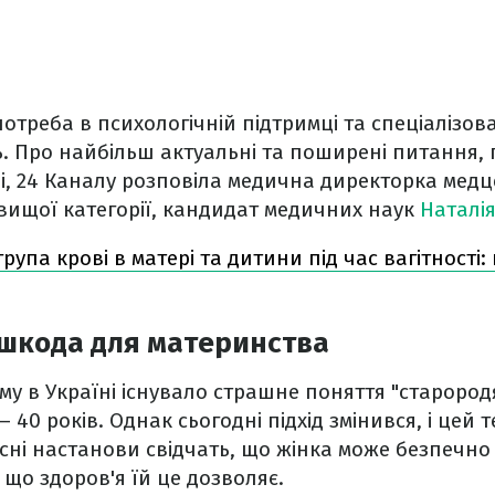
отреба в психологічній підтримці та спеціалізов
ь. Про найбільш актуальні та поширені питання, п
і, 24 Каналу розповіла медична директорка медц
вищої категорії, кандидат медичних наук
Наталі
група крові в матері та дитини під час вагітності:
ешкода для материнства
ому в Україні існувало страшне поняття "старород
– 40 років. Однак сьогодні підхід змінився, і цей 
асні настанови свідчать, що жінка може безпечн
, що здоров'я їй це дозволяє.