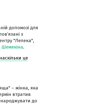
аній допомозі для
ов’язані з
ентру "Лелека",
я Шемякіна
.
 наскільки це
яща" – жінка, яка
термін втратив
о народжувати до