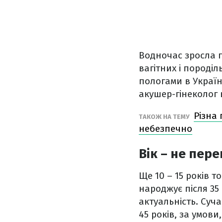
Водночас зросла п
вагітних і породіл
пологами в Україн
акушер-гінеколог 
Різна 
ТАКОЖ НА ТЕМУ
небезпечно
Вік – не пер
Ще 10 – 15 років т
народжує після 35 
актуальність. Суч
45 років, за умови