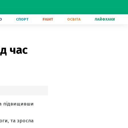
О
СПОРТ
FIGHT
ОСВІТА
ЛАЙФХАКИ
ід час
ю
 та підвищивши
ги, та зросла