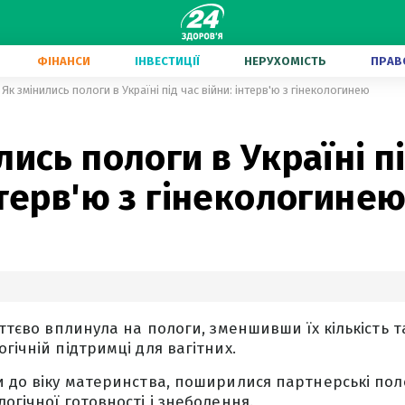
ФІНАНСИ
ІНВЕСТИЦІЇ
НЕРУХОМІСТЬ
ПРАВ
Як змінились пологи в Україні під час війни: інтерв'ю з гінекологинею
4
лись пологи в Україні п
нтерв'ю з гінекологине
суттєво вплинула на пологи, зменшивши їх кількість
гічній підтримці для вагітних.
и до віку материнства, поширилися партнерські поло
огічної готовності і знеболення.