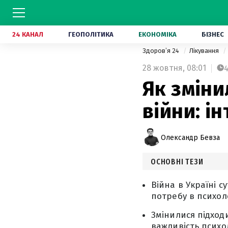
24 КАНАЛ
ГЕОПОЛІТИКА
ЕКОНОМІКА
БІЗНЕС
Здоровʼя 24
Лікування
28 жовтня,
08:01
Як зміни
війни: і
Олександр Бевза
ОСНОВНІ ТЕЗИ
Війна в Україні 
потребу в психоло
Змінилися підход
важливість психол