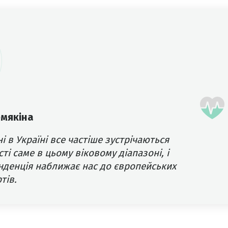
емякіна
і в Україні все частіше зустрічаються
сті саме в цьому віковому діапазоні, і
нденція наближає нас до європейських
тів.