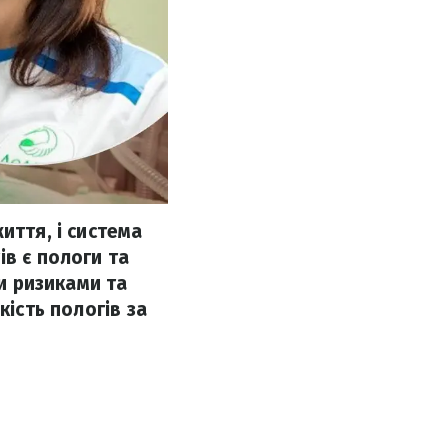
иття, і система
ів є пологи та
ми ризиками та
кість пологів за