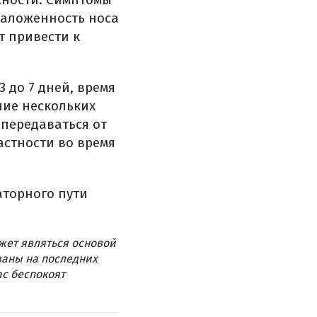
заложенность носа
т привести к
 до 7 дней, время
ние нескольких
передаваться от
астности во время
аторного пути
жет являться основой
ваны на последних
ас беспокоят