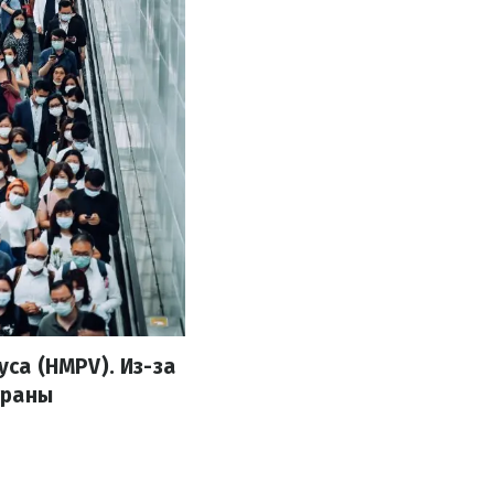
са (HMPV). Из-за
траны