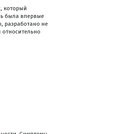
, который
нь была впервые
о, разработано не
н относительно
жности. Симптомы