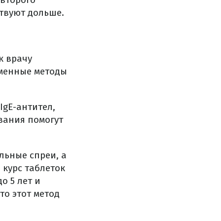
твуют дольше.
к врачу
еменные методы
IgE-антител,
вания помогут
льные спреи, а
 курс таблеток
о 5 лет и
то этот метод