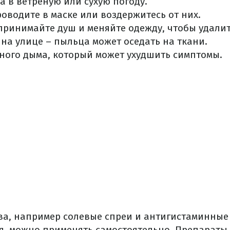
а в ветреную или сухую погоду.
роводите в маске или воздержитесь от них.
принимайте душ и меняйте одежду, чтобы удалит
 на улице – пыльца может оседать на ткани.
ного дыма, который может ухудшить симптомы.
ва, например солевые спреи и антигистаминны
я, можно применять самостоятельно. Препараты