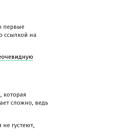
о первые
о ссылкой на
неочевидную
, которая
ает сложно, ведь
 не густеют,