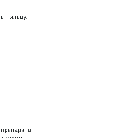
ь пыльцу.
е препараты
 второго