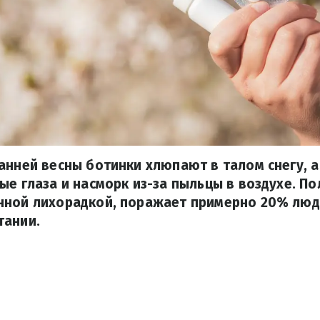
анней весны ботинки хлюпают в талом снегу, а
ые глаза и насморк из-за пыльцы в воздухе. П
нной лихорадкой, поражает примерно 20% люде
тании.