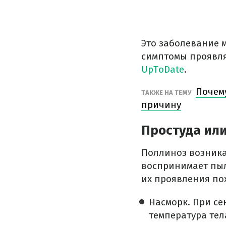
Это заболевание 
симптомы проявля
UpToDate
.
Почем
ТАКЖЕ НА ТЕМУ
причину
Простуда ил
Поллиноз возника
воспринимает пыл
их проявления по
Насморк. При се
температура тел