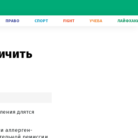
ПРАВО
СПОРТ
FIGHT
УЧЕБА
ЛАЙФХАК
личить
вления длятся
и аллерген-
тельной ремиссии.