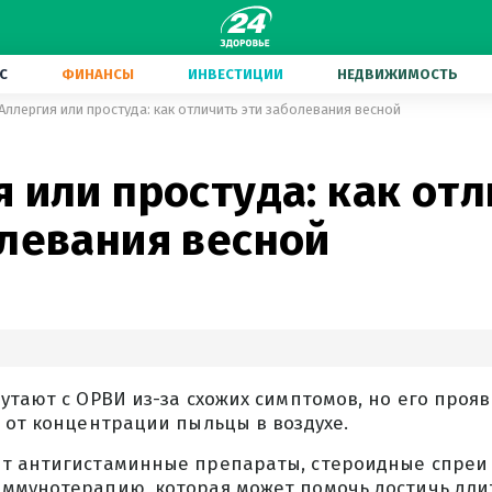
С
ФИНАНСЫ
ИНВЕСТИЦИИ
НЕДВИЖИМОСТЬ
Аллергия или простуда: как отличить эти заболевания весной
 или простуда: как от
олевания весной
утают с ОРВИ из-за схожих симптомов, но его проя
 от концентрации пыльцы в воздухе.
т антигистаминные препараты, стероидные спреи 
ммунотерапию, которая может помочь достичь дли