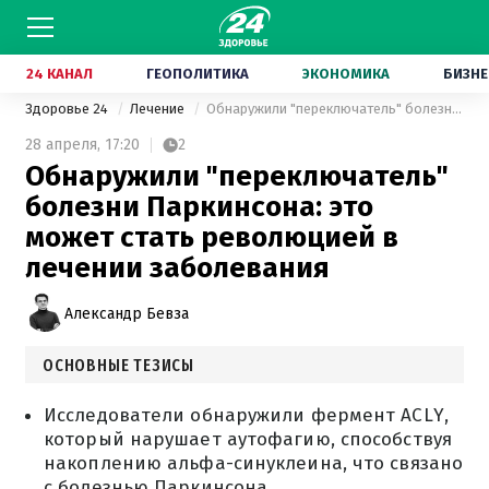
24 КАНАЛ
ГЕОПОЛИТИКА
ЭКОНОМИКА
БИЗНЕ
Здоровье 24
Лечение
Обнаружили "переключатель" болезни Паркинсона: это может стать революцией в лечении заболевания
28 апреля,
17:20
2
Обнаружили "переключатель"
болезни Паркинсона: это
может стать революцией в
лечении заболевания
Александр Бевза
ОСНОВНЫЕ ТЕЗИСЫ
Исследователи обнаружили фермент ACLY,
который нарушает аутофагию, способствуя
накоплению альфа-синуклеина, что связано
с болезнью Паркинсона.